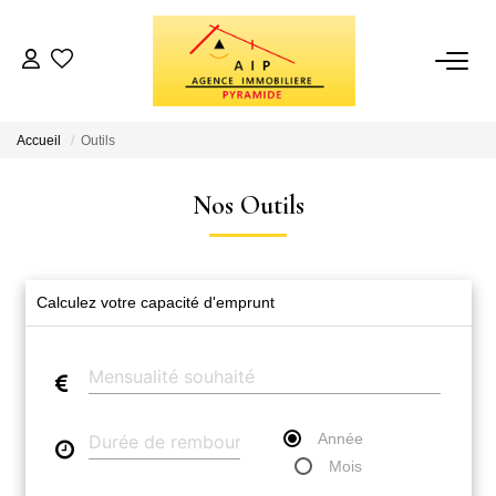
VENTES
Accueil
Outils
BIENS VENDUS
Nos Outils
ESTIMATION
Calculez votre capacité d'emprunt
NOTRE AGENCE
Qui Sommes Nous
Avis Clients
Recrutement
Année
Mois