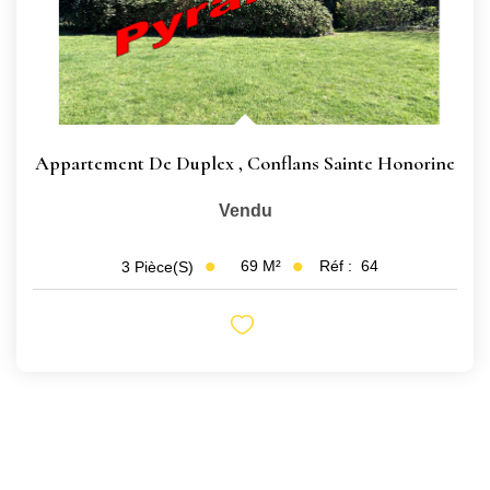
Appartement De Duplex
,
Conflans Sainte Honorine
Vendu
69
M²
Réf :
64
3
Pièce(s)