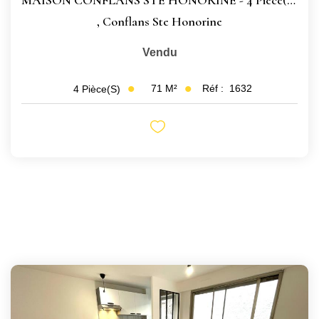
MAISON CONFLANS STE HONORINE - 4 Pièce(s) - 71.14 M2
,
Conflans Ste Honorine
Vendu
71
M²
Réf :
1632
4
Pièce(s)