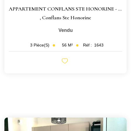
APPARTEMENT CONFLANS STE HONORINE - 3 Pièce(s) - 55.52 M2
,
Conflans Ste Honorine
Vendu
56
M²
Réf :
1643
3
Pièce(s)