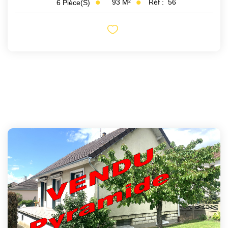
93
M²
Réf :
56
6
Pièce(s)