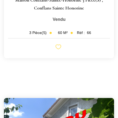
Conflans Sainte Honorine
Vendu
60
M²
Réf :
66
3
Pièce(s)