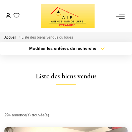
VENTES
Accueil
Liste des biens vendus ou loués
BIENS VENDUS
Modifier les critères de recherche
Localisation
Type de bien
Localisation
Sélectionnez...
ESTIMATION
Surface min
Budget max
Liste des biens vendus
NOTRE AGENCE
Plus de critères
Créer une alerte
Qui Sommes Nous
Avis Clients
294 annonce(s) trouvée(s)
Recrutement