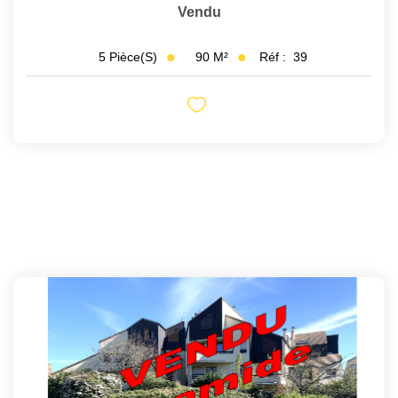
Vendu
90
M²
Réf :
39
5
Pièce(s)