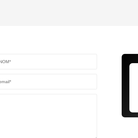
TAUX DE PROPRIÉTAIRES
TAUX D
PART DES MÉNAGES SANS VOITURE
DISTAN
NOM*
RÉSULTATS DES LYCÉES
ECOLES
email*
COMMERCES
MÉDEC