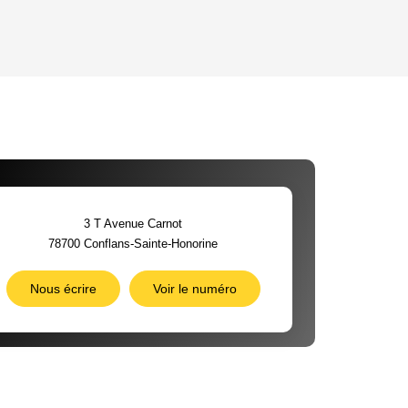
'HABITATION
CE DE L'AÉROPORT :
 ET CRÈCHES
3 T Avenue Carnot
78700
Conflans-Sainte-Honorine
INS
Nous écrire
Voir le numéro