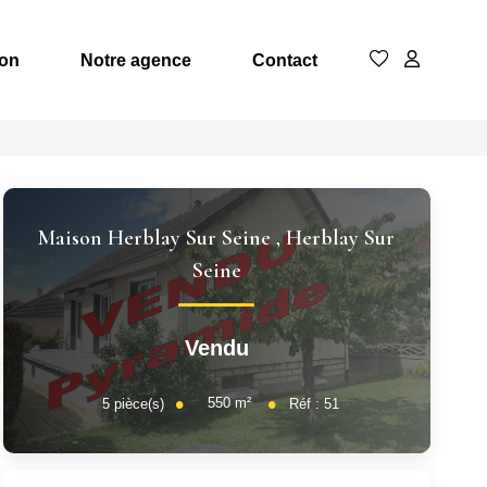
ion
Notre agence
Contact
Maison Herblay Sur Seine
,
Herblay Sur
Seine
Vendu
550
m²
5
pièce(s)
Réf :
51