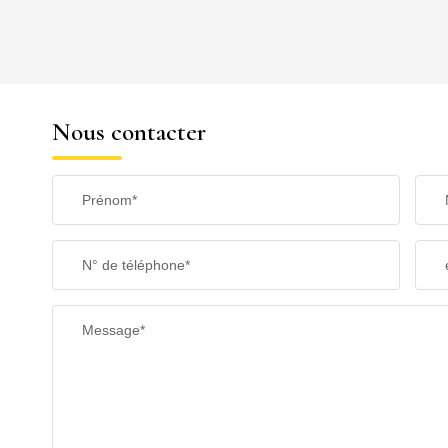
REVENU MENSUEL PAR MÉNAGE
Nous contacter
TAXE FONCIÈRE
Prénom*
SUPERFICIE :
N° de téléphone*
RESTAURANTS ET CAFÉS
Message*