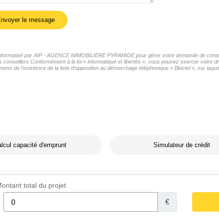
nvoyer le message
ier informatisé par AIP - AGENCE IMMOBILIERE PYRAMIDE pour gérer votre demande de contact.
s conseillers Conformément à la loi « informatique et libertés », vous pouvez exercer votre dr
'existence de la liste d'opposition au démarchage téléphonique « Bloctel », sur laquell
lcul capacité d'emprunt
Simulateur de crédit