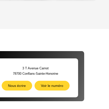
OYEN
'HABITATION
CE DE L'AÉROPORT :
 ET CRÈCHES
3 T Avenue Carnot
78700
Conflans-Sainte-Honorine
INS
Nous écrire
Voir le numéro