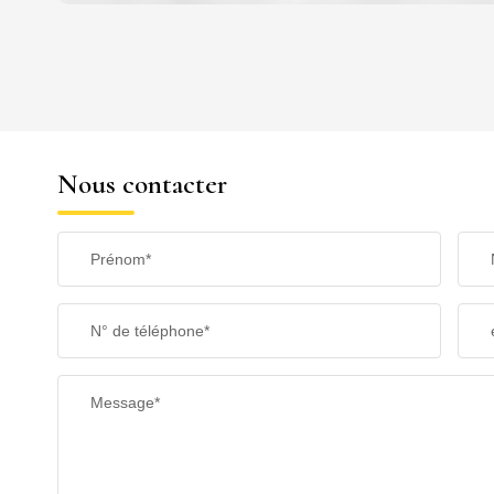
DENSITÉ DE POPULATION
REVENU MENSUEL PAR MÉNAGE
Nous contacter
TAXE FONCIÈRE
Prénom*
SUPERFICIE :
N° de téléphone*
RESTAURANTS ET CAFÉS
Message*