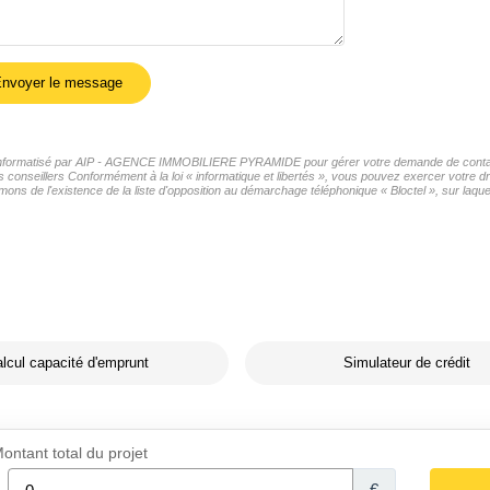
nvoyer le message
ier informatisé par AIP - AGENCE IMMOBILIERE PYRAMIDE pour gérer votre demande de contact.
s conseillers Conformément à la loi « informatique et libertés », vous pouvez exercer votre dr
'existence de la liste d'opposition au démarchage téléphonique « Bloctel », sur laquell
lcul capacité d'emprunt
Simulateur de crédit