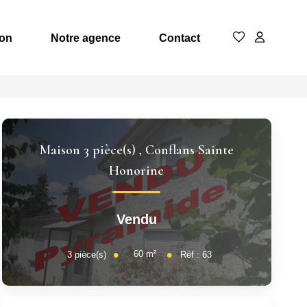
ion
Notre agence
Contact
Maison 3 pièce(s)
,
Conflans Sainte
Honorine
Vendu
60
m²
3
pièce(s)
Réf :
63