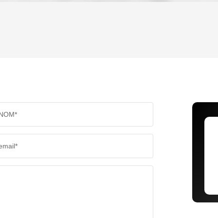
ENFANTS ET ADOLESCENTS
AGE M
TAUX DE PROPRIÉTAIRES
TAUX D
PART DES MÉNAGES SANS VOITURE
DISTAN
NOM*
RÉSULTATS DES LYCÉES
ECOLES
email*
COMMERCES
MÉDEC