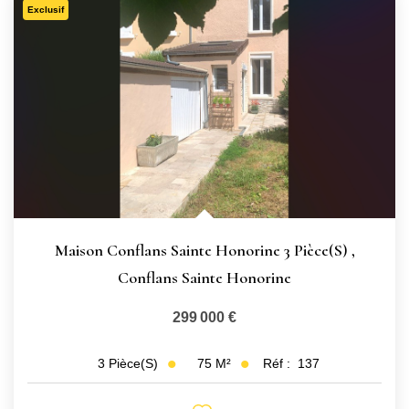
Exclusif
Maison Conflans Sainte Honorine 3 Pièce(s)
,
Conflans Sainte Honorine
299 000 €
75
M²
Réf :
137
3
Pièce(s)