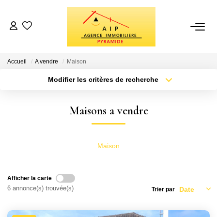
VENTES
Accueil
A vendre
Maison
BIENS VENDUS
Modifier les critères de recherche
Localisation
Type de bien
Localisation
Sélectionnez...
ESTIMATION
Maisons a vendre
Surface min
Budget max
NOTRE AGENCE
Plus de critères
Créer une alerte
Maison
Qui Sommes Nous
Avis Clients
Afficher la carte
6 annonce(s) trouvée(s)
Trier par
Recrutement