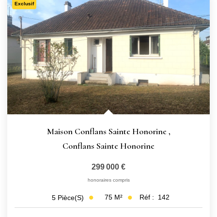
Exclusif
CONTACT
Maison Conflans Sainte Honorine
,
Conflans Sainte Honorine
299 000 €
honoraires compris
75
M²
Réf :
142
5
Pièce(s)