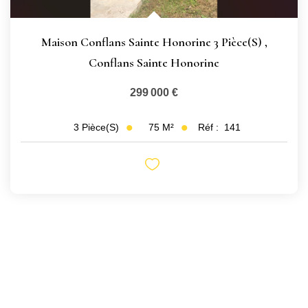
Maison Conflans Sainte Honorine 3 Pièce(s)
,
Conflans Sainte Honorine
299 000 €
75
M²
Réf :
141
3
Pièce(s)