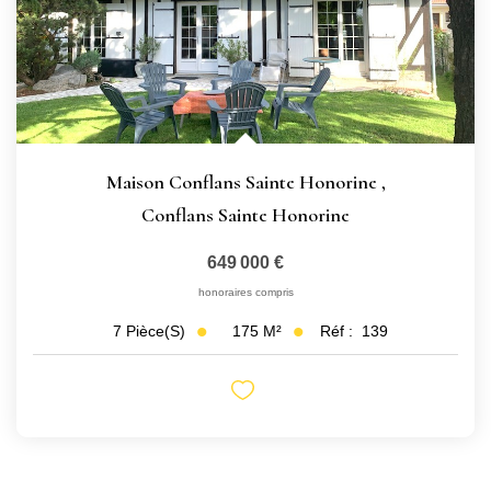
Maison Conflans Sainte Honorine
,
Conflans Sainte Honorine
649 000 €
honoraires compris
175
M²
Réf :
139
7
Pièce(s)