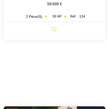
59 000 €
55
M²
Réf :
134
2
Pièce(s)