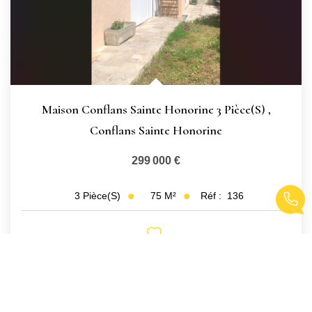
Maison Conflans Sainte Honorine 3 Pièce(s)
,
Conflans Sainte Honorine
299 000 €
75
M²
Réf :
136
3
Pièce(s)