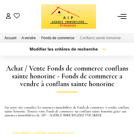
VENTES
Accueil
A vendre
Fonds de commerce
Conflans sainte honorine
BIENS VENDUS
Modifier les critères de recherche
Localisation
Type de bien
Localisation
Sélectionnez...
ESTIMATION
Achat / Vente Fonds de commerce conflans
Surface min
Budget max
sainte honorine - Fonds de commerce a
vendre à conflans sainte honorine
NOTRE AGENCE
Plus de critères
Créer une alerte
Qui Sommes Nous
Sur notre site consultez les annonces immobilière de Fonds de commerce à vendre conflans
Avis Clients
sainte honorine. Trouvez votre Fonds de commerce sur conflans sainte honorine grâce aux
annonces immobilières de AIP - AGENCE IMMOBILIERE PYRAMIDE.
Recrutement
Immobilier conflans sainte honorine