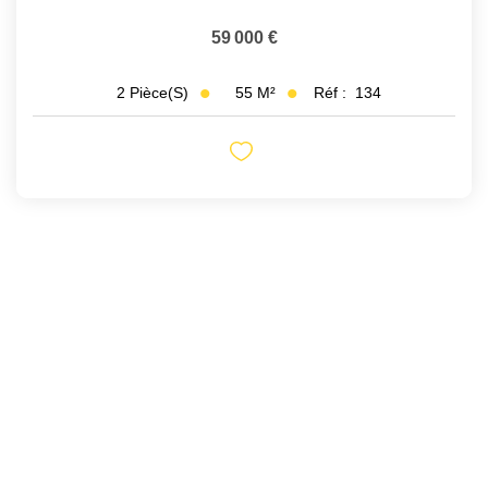
59 000 €
55
M²
Réf :
134
2
Pièce(s)